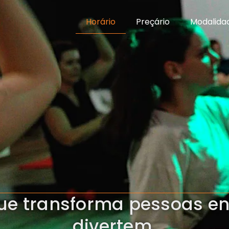
Horário
Preçário
Modalida
que transforma pessoas e
divertem.