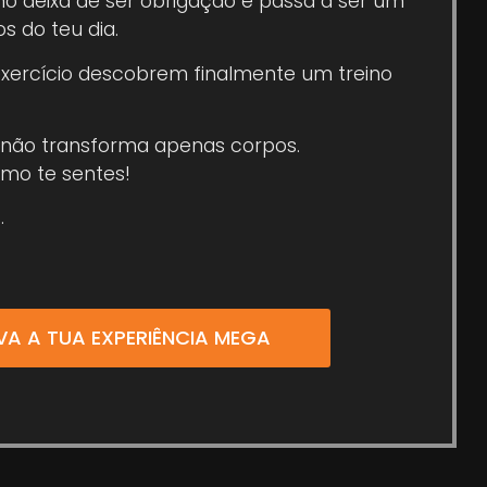
o deixa de ser obrigação e passa a ser um
 do teu dia.
xercício descobrem finalmente um treino
 não transforma apenas corpos.
mo te sentes!
.
VA A TUA EXPERIÊNCIA MEGA